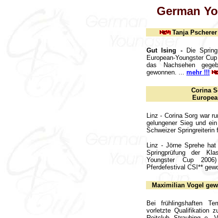
German Yo
Tanja Pscherer
Gut Ising -
Die Springr
European-Youngster Cup 
das Nachsehen gegeb
gewonnen.
...
mehr !!!
Corina S
Europea
Linz - Corina Sorg war ru
gelungener Sieg und ein
Schweizer Springreiterin f
Linz - Jörne Sprehe hat
Springprüfung der Kla
Youngster Cup 2006
Pferdefestival CSI** gew
Maximilian Vogel gewi
Bei frühlingshaften T
vorletzte Qualifikatio
Reitclub Straubing e. 