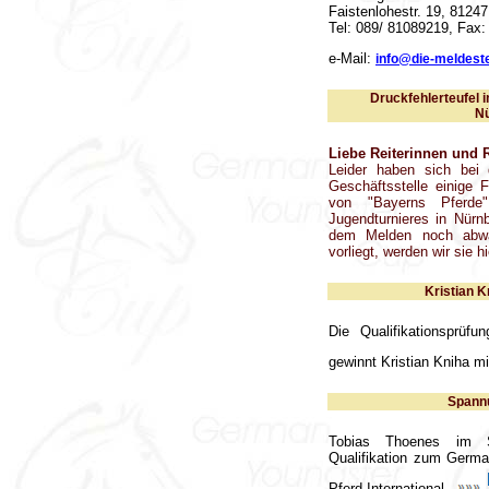
Faistenlohestr. 19, 8124
Tel: 089/ 81089219, Fax:
e-Mail:
info@die-meldeste
Druckfehlerteufel 
Nü
Liebe Reiterinnen und R
Leider haben sich bei 
Geschäftsstelle einige F
von "Bayerns Pferde" 
Jugendturnieres in Nürnb
dem Melden noch abwar
vorliegt, werden wir sie h
Kristian K
Die Qualifikationsprü
gewinnt Kristian Kniha mi
Spannu
Tobias Thoenes im S
Qualifikation zum Germ
Pferd International
...