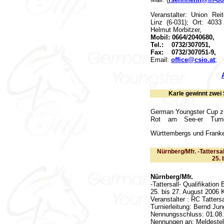
Veranstalter: Union Re
Linz (6-031); Ort: 403
Helmut Morbitzer,
Mobil: 0664/2040680,
Tel.: 0732/307051,
Fax: 0732/307051-9,
Email:
office@csio.at
;
Karle gewinnt zwei 
German Youngster Cup z
Rot am See-er Turnie
Württembergs und Frank
Nürnberg/Mfr. -Tattersa
25. 
Nürnberg/Mfr.
-Tattersall- Qualifikatio
25. bis 27. August 2006 
Veranstalter : RC Tatters
Turnierleitung: Bernd Ju
Nennungsschluss: 01.08
Nennungen an: Meldestel