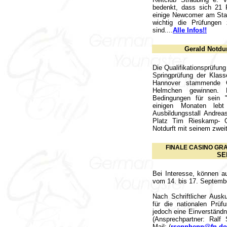
bedenkt, dass sich 21 P
einige Newcomer am Star
wichtig die Prüfungen
sind.
...
Alle Infos!!
Gerald Notdur
Die Qualifikationsprüfu
Springprüfung der Klas
Hannover stammende G
Helmchen gewinnen. 
Bedingungen für sein "
einigen Monaten lebt
Ausbildungsstall Andre
Platz Tim Rieskamp- G
Notdurft mit seinem zweit
FINALE CASINO GRA
SE
Bei Interesse, können 
vom 14. bis 17. Septembe
Nach Schriftlicher Aus
für die nationalen Prüf
jedoch eine Einverständn
(Ansprechpartner: Ralf
Mail: (
rsennhenn@fn-do