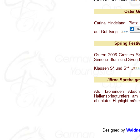
Oster Gr
Carina Hindelang: Platz
auf Gut Ising...
Spring Festi
Ostern 2006 Grosses Spr
Simone Blum und Sven F
Klassen S* und S**...
Jörne Sprehe gew
Als krönenden Absc
Hallenspringturniers a
absolutes Highlight präsen
Designed by
Waldn